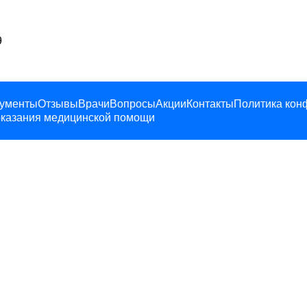
9
ументы
Отзывы
Врачи
Вопросы
Акции
Контакты
Политика кон
казания медицинской помощи