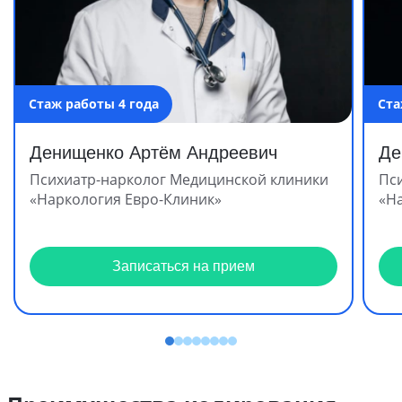
Стаж работы 4 года
Ста
Денищенко Артём Андреевич
Де
Психиатр-нарколог Медицинской клиники
Пс
«Наркология Евро-Клиник»
«Н
Записаться на прием