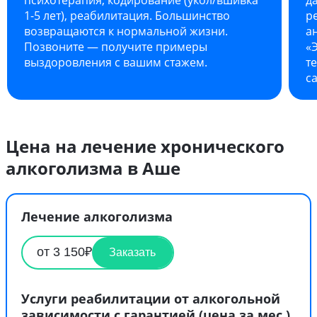
1-5 лет), реабилитация. Большинство
р
возвращаются к нормальной жизни.
а
Позвоните — получите примеры
«
выздоровления с вашим стажем.
т
с
Цена на лечение хронического
алкоголизма в Аше
Лечение алкоголизма
от 3 150₽
Заказать
Услуги реабилитации от алкогольной
зависимости с гарантией (цена за мес.)