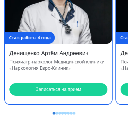
Стаж работы 4 года
Ста
Денищенко Артём Андреевич
Де
Психиатр-нарколог Медицинской клиники
Пс
«Наркология Евро-Клиник»
«Н
Записаться на прием