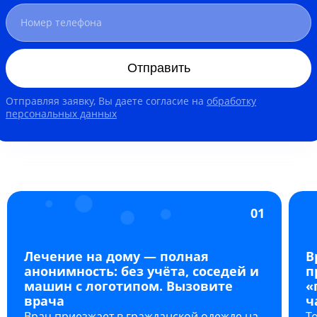
Отправить
Отправляя заявку, Вы даете согласие на
обработку
персональных данных
01
Лечение на дому — полная
В
анонимность: без учёта, соседей и
п
машин с логотипом. Вызовите
«
врача
ч
Врач приезжает в гражданской одежде на
Т