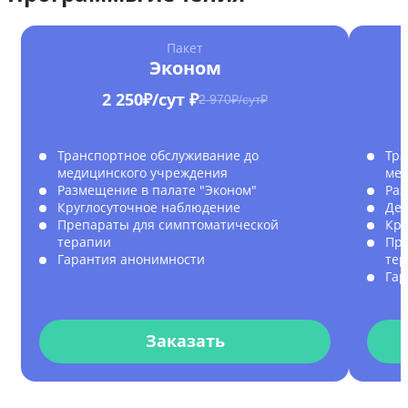
Пакет
Эконом
2 250₽/сут ₽
2 970₽/сут₽
Транспортное обслуживание до
Тра
медицинского учреждения
мед
Размещение в палате "Эконом"
Раз
Круглосуточное наблюдение
Дет
Препараты для симптоматической
Кру
терапии
Пре
Гарантия анонимности
те
Гар
Заказать