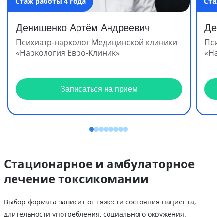
Стаж работы 4 года
Ста
Денищенко Артём Андреевич
Де
Психиатр-нарколог Медицинской клиники
Пс
«Наркология Евро-Клиник»
«Н
Записаться на прием
Стационарное и амбулаторное
лечение токсикомании
Выбор формата зависит от тяжести состояния пациента,
длительности употребления, социального окружения.