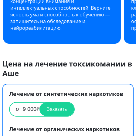
концентрации внимания и
п
интеллектуальных способностей. Верните
к
ясность ума и способность к обучению —
р
запишитесь на обследование и
о
нейрореабилитацию.
п
Цена на лечение токсикомании в
Аше
Лечение от синтетических наркотиков
от 9 000₽
Заказать
Лечение от органических наркотиков