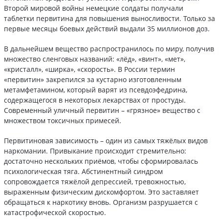
Второй мировой войны немецкие солдаты получали
таблетки первитина для повышения выносливости. Только за
первые месяцы боевых действий выдали 35 миллионов доз.
В дальнейшем вещество распространилось по миру, получив
множество сленговых названий: «лёд», «винт», «мет»,
«кристалл», «ширка», «скорость». В России термин
«первитин» закрепился за кустарно изготовленным
метамфетамином, который варят из псевдоэфедрина,
содержащегося в некоторых лекарствах от простуды.
Современный уличный первитин – «грязное» вещество с
множеством токсичных примесей.
Первитиновая зависимость – один из самых тяжёлых видов
наркомании. Привыкание происходит стремительно:
достаточно нескольких приёмов, чтобы сформировалась
психологическая тяга. Абстинентный синдром
сопровождается тяжёлой депрессией, тревожностью,
выраженным физическим дискомфортом. Это заставляет
обращаться к наркотику вновь. Организм разрушается с
катастрофической скоростью.