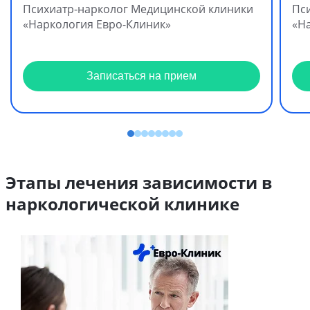
Психиатр-нарколог Медицинской клиники
Пс
«Наркология Евро-Клиник»
«Н
Записаться на прием
Этапы лечения зависимости в
наркологической клинике