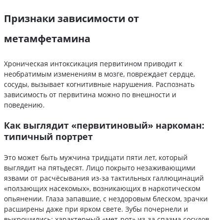
Признаки зависимости от
метамфетамина
Хроническая интоксикация первитином приводит к
необратимым изменениям в мозге, повреждает сердце,
сосуды, вызывает когнитивные нарушения. Распознать
зависимость от первитина можно по внешности и
поведению.
Как выглядит «первитиновый» наркоман:
типичный портрет
Это может быть мужчина тридцати пяти лет, который
выглядит на пятьдесят. Лицо покрыто незаживающими
язвами от расчёсывания из-за тактильных галлюцинаций
«ползающих насекомых», возникающих в наркотическом
опьянении. Глаза запавшие, с нездоровым блеском, зрачки
расширены даже при ярком свете. Зубы почернели и
выкрошились: характерный «мет-рот» из-за спазма сосудов