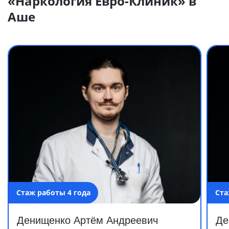
«Наркология Евро-Клиник» в
Аше
Стаж работы 4 года
Ста
Денищенко Артём Андреевич
Де