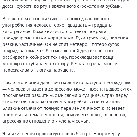
дёсен, сухости во рту, навязчивого скрежетания зубами.
Вес экстремально низкий — за полгода активного
употребления человек теряет двадцать – тридцать
килограммов. Кожа землистого оттенка, покрыта
преждевременными морщинами. Руки трясутся, движения
резкие, хаотичные. Он не спит четверо – пятеро суток
подряд, занимается бессмысленной деятельностью:
разбирает и собирает технику, перекладывает вещи,
многократно убирает квартиру. Речь ускорена, мысли
перескакивают, логика нарушена.
После окончания действия наркотика наступает «отходняк»
— человек впадает в депрессию, может проспать двое суток,
просыпается разбитым, с мыслями о суициде. Страх перед
этим состоянием заставляет употреблять снова и снова.
Близкие отмечают полную перемену личности: исчезает
прежняя система ценностей, появляется ложь, воровство,
агрессия по отношению к членам семьи.
Эти изменения происходят очень быстро. Например, у