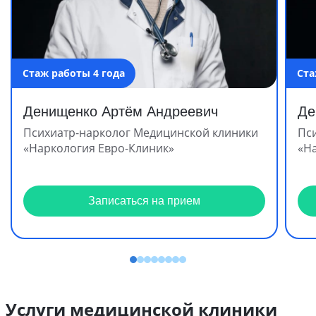
Стаж работы 4 года
Ста
Денищенко Артём Андреевич
Де
Психиатр-нарколог Медицинской клиники
Пс
«Наркология Евро-Клиник»
«Н
Записаться на прием
Услуги медицинской клиники