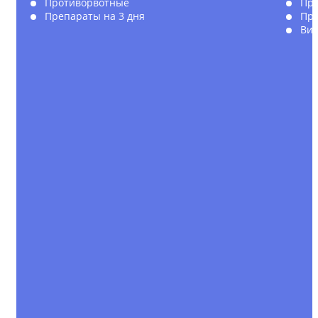
Противорвотные
Пр
Препараты на 3 дня
Пре
Ви