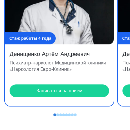
Стаж работы 4 года
Ста
Денищенко Артём Андреевич
Де
Психиатр-нарколог Медицинской клиники
Пс
«Наркология Евро-Клиник»
«Н
Записаться на прием