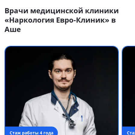
Врачи медицинской клиники
«Наркология Евро-Клиник» в
Аше
Стаж работы 4 года
Ста