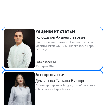
Рецензент статьи
Голощапов Андрей Львович
Главный врач клиники. Психиатр-нарколог
Медицинской клиники «Наркология Евро-
Клиник»
Дата проверки:
20 марта 2026
Автор статьи
Демьянова Татьяна Викторовна
Психиатр-нарколог Медицинской клиники
«Наркология Евро-Клиник»
Дата публикации: