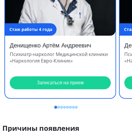
Стаж работы 4 года
Ста
Денищенко Артём Андреевич
Де
Психиатр-нарколог Медицинской клиники
Пс
«Наркология Евро-Клиник»
«Н
Записаться на прием
Причины появления