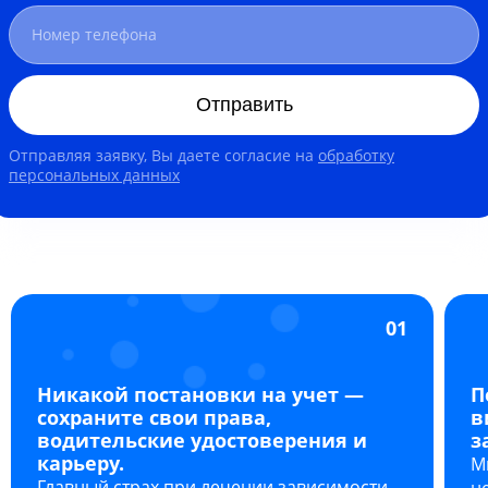
Отправить
Отправляя заявку, Вы даете согласие на
обработку
персональных данных
01
Никакой постановки на учет —
П
сохраните свои права,
в
водительские удостоверения и
з
карьеру.
М
Главный страх при лечении зависимости
н