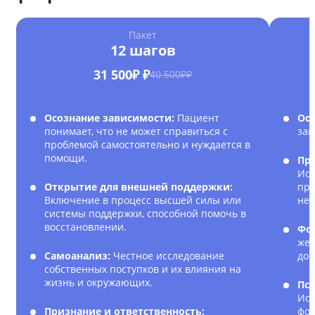
Пакет
12 шагов
31 500₽ ₽
40 500₽₽
Осознание зависимости:
Пациент
Ос
понимает, что не может справиться с
зав
проблемой самостоятельно и нуждается в
помощи.
Пр
Исс
Открытие для внешней поддержки:
при
Включение в процесс высшей силы или
нег
системы поддержки, способной помочь в
восстановлении.
Фо
жел
Самоанализ:
Честное исследование
дос
собственных поступков и их влияния на
жизнь и окружающих.
Пс
Исп
Признание и ответственность:
фор