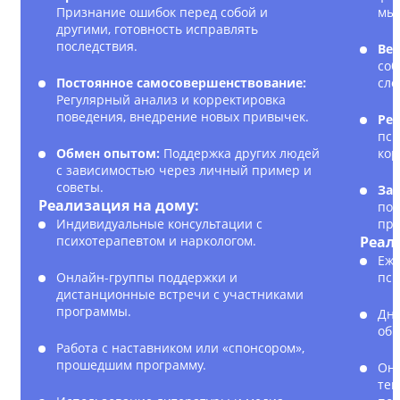
Признание ошибок перед собой и
мы
другими, готовность исправлять
последствия.
Вед
соб
Постоянное самосовершенствование:
сло
Регулярный анализ и корректировка
поведения, внедрение новых привычек.
Рег
пси
Обмен опытом:
Поддержка других людей
кор
с зависимостью через личный пример и
советы.
Зак
Реализация на дому:
пол
Индивидуальные консультации с
пре
психотерапевтом и наркологом.
Реал
Еже
Онлайн-группы поддержки и
пси
дистанционные встречи с участниками
программы.
Дне
обр
Работа с наставником или «спонсором»,
прошедшим программу.
Онл
тек