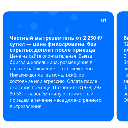
01
Частный вытрезвитель от 2 250 ₽/
В
сутки — цена фиксирована, без
1
скрытых доплат после приезда
п
Цена на сайте окончательная. Выезд
В
бригады, капельница, размещение в
б
палате, наблюдение — всё включено.
в
Никаких доплат за ночь, тяжёлое
г
состояние или агрессию. Оплата после
з
оказания помощи. Позвоните 8 (928) 292-
б
30-58 — назовём точную стоимость и
в
приедем в течение часа для экстренного
О
вытрезвления.