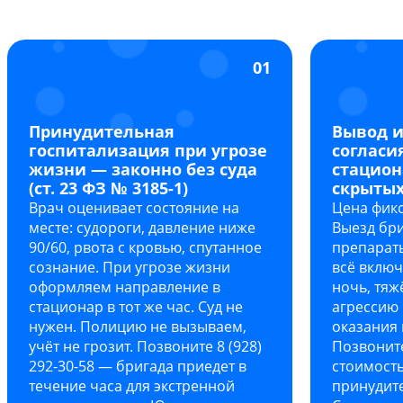
01
Принудительная
Вывод и
госпитализация при угрозе
согласи
жизни — законно без суда
стациона
(ст. 23 ФЗ № 3185-1)
скрытых
Врач оценивает состояние на
Цена фикс
месте: судороги, давление ниже
Выезд бри
90/60, рвота с кровью, спутанное
препарат
сознание. При угрозе жизни
всё включ
оформляем направление в
ночь, тяж
стационар в тот же час. Суд не
агрессию 
нужен. Полицию не вызываем,
оказания 
учёт не грозит. Позвоните 8 (928)
Позвонит
292-30-58 — бригада приедет в
стоимость
течение часа для экстренной
принудит