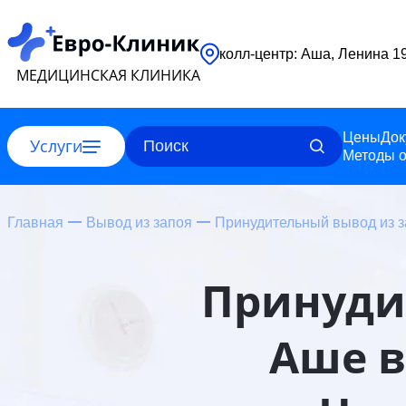
колл-центр: Аша, Ленина 1
МЕДИЦИНСКАЯ КЛИНИКА
Цены
Док
Услуги
Методы о
Главная
Вывод из запоя
Принудительный вывод из 
Принуди
Аше в