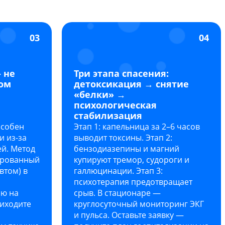
03
04
 не
Три этапа спасения:
том
детоксикация → снятие
«белки» →
психологическая
стабилизация
особен
Этап 1: капельница за 2–6 часов
и из-за
выводит токсины. Этап 2:
й. Метод
бензодиазепины и магний
ированный
купируют тремор, судороги и
втом) в
галлюцинации. Этап 3:
психотерапия предотвращает
ию на
срыв. В стационаре —
риходите
круглосуточный мониторинг ЭКГ
и пульса. Оставьте заявку —