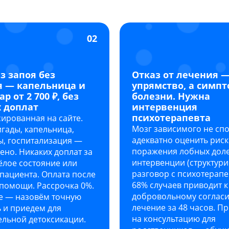
02
з запоя без
Отказ от лечения —
я — капельница и
упрямство, а симп
р от 2 700 ₽, без
болезни. Нужна
 доплат
интервенция
психотерапевта
ированная на сайте.
Мозг зависимого не сп
гады, капельница,
адекватно оценить риск
ы, госпитализация —
поражения лобных доле
ено. Никаких доплат за
интервенции (структур
ёлое состояние или
разговор с психотерапе
пациента. Оплата после
68% случаев приводит к
помощи. Рассрочка 0%.
добровольному соглас
е — назовём точную
лечение за 48 часов. П
 и приедем для
на консультацию для
ельной детоксикации.