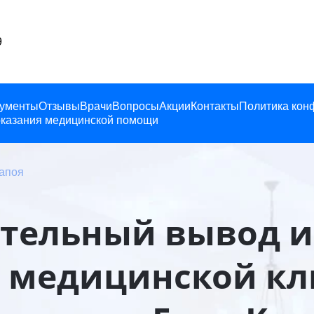
9
ументы
Отзывы
Врачи
Вопросы
Акции
Контакты
Политика кон
казания медицинской помощи
запоя
тельный вывод из
 медицинской к