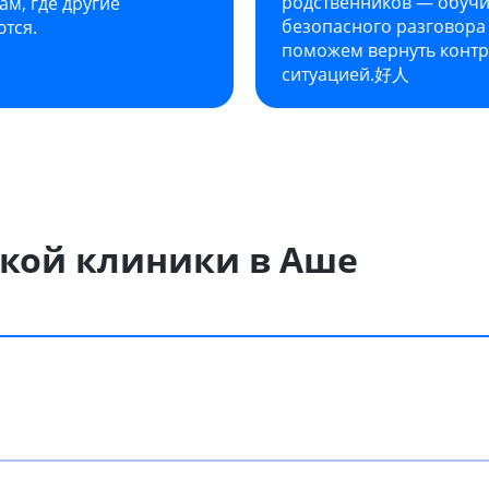
родственников — обучи
ам, где другие
безопасного разговора
тся.
поможем вернуть контр
ситуацией.好人
ской клиники в Аше