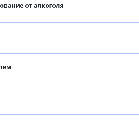
рование от алкоголя
олем