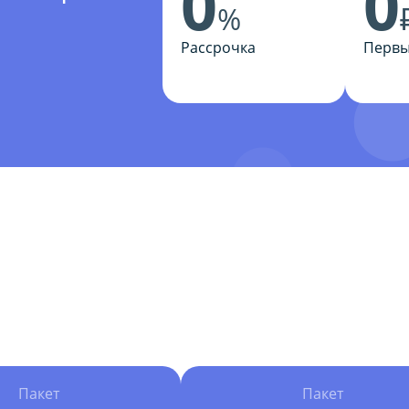
0
0
%
Рассрочка
Первы
Пакет
Пакет