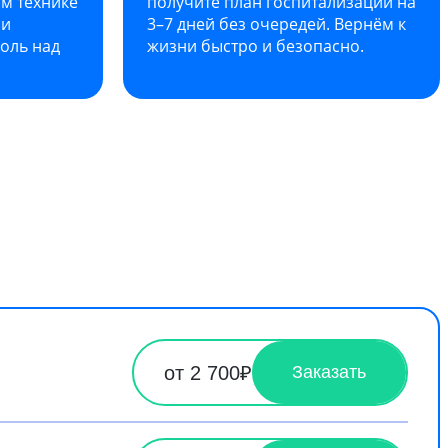
м технике
получите план госпитализации на
 и
3–7 дней без очередей. Вернём к
оль над
жизни быстро и безопасно.
от 2 700₽
Заказать