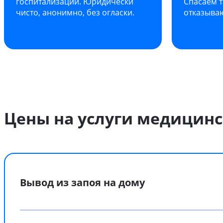
госпитализации. Юридически
Спасаем т
чисто, анонимно, без огласки.
отказываю
Цены на услуги медицин
Вывод из запоя на дому