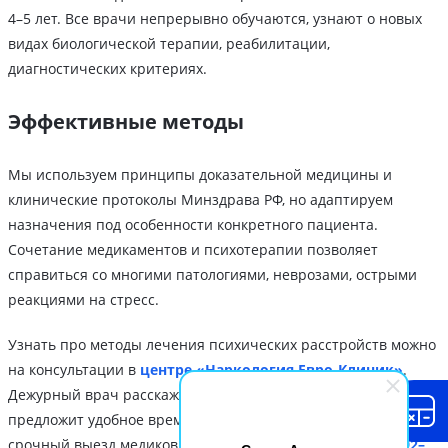
4–5 лет. Все врачи непрерывно обучаются, узнают о новых
видах биологической терапии, реабилитации,
диагностических критериях.
Эффективные методы
Мы используем принципы доказательной медицины и
клинические протоколы Минздрава РФ, но адаптируем
назначения под особенности конкретного пациента.
Сочетание медикаментов и психотерапии позволяет
справиться со многими патологиями, неврозами, острыми
реакциями на стресс.
Узнать про методы лечения психических расстройств можно
на консультации в
центре «Наркология Евро-Клиник»
.
Дежурный врач расскажет о ценах, предлагаемых услугах,
предложит удобное время для амбулаторного приёма или
срочный выезд медиков на дом. Горячая линия
8 (928) 292–