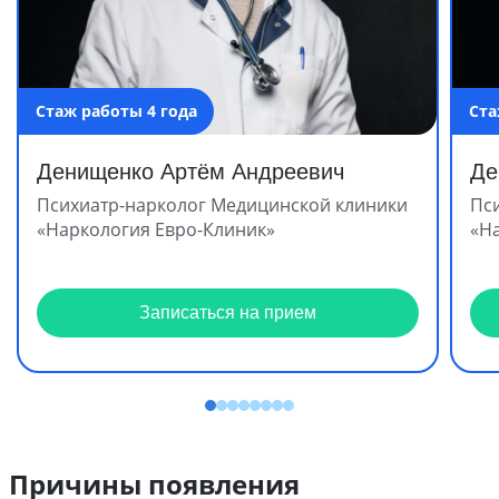
Стаж работы 4 года
Ста
Денищенко Артём Андреевич
Де
Психиатр-нарколог Медицинской клиники
Пс
«Наркология Евро-Клиник»
«Н
Записаться на прием
Причины появления